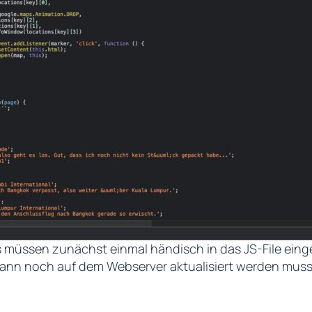
os müssen zunächst einmal händisch in das JS-File ein
ann noch auf dem Webserver aktualisiert werden mus