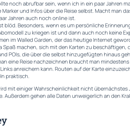
ollte noch abrufbar sein, wenn ich in ein paar Jahren m
 Marker und Infos über die Reise selbst. Macht man das 
ar Jahren auch noch online ist.
ist blöd. Besonders, wenn es um persönliche Erinneru
Abomodell zu kriegen ist und dann auch noch keine Exp
mmen im
Walled Garden
, der das heutige Internet geword
ja Spaß machen, sich mit den Karten zu beschäftigen,
r und POIs, die über die selbst hinzugefügten hinaus ge
an eine Reise nachzeichnen braucht man mindestens e
Links anreichern kann. Routen auf der Karte einzuzeic
ln praktisch.
rd mit einiger Wahrscheinlichkeit nicht übernächstes J
he. Außerdem gehen alle Daten unweigerlich an den Krak
ey