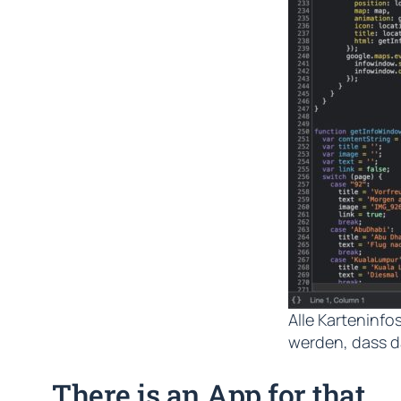
Alle Karteninf
werden, dass d
There is an App for that