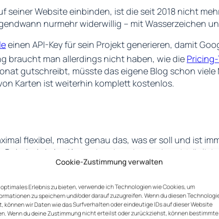
f seiner Website einbinden, ist die seit 2018 nicht me
irgendwann nurmehr widerwillig – mit Wasserzeichen u
le
einen API-Key für sein Projekt generieren, damit Goo
ng braucht man allerdings nicht haben, wie die
Pricing-
onat gutschreibt, müsste das eigene Blog schon viele 
 von Karten ist weiterhin komplett kostenlos.
aximal flexibel, macht genau das, was er soll und ist i
. Dabei wird eine Karte eingebunden und nachträglich 
Cookie-Zustimmung verwalten
3
Gestaltung lässt sich frei über CSS anpassen
.
n optimales Erlebnis zu bieten, verwende ich Technologien wie Cookies, um
ormationen zu speichern und/oder darauf zuzugreifen. Wenn du diesen Technologi
, können wir Daten wie das Surfverhalten oder eindeutige IDs auf dieser Website
en. Wenn du deine Zustimmung nicht erteilst oder zurückziehst, können bestimmte