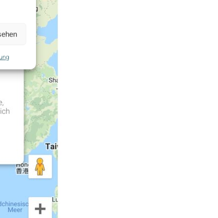
sehen
rung