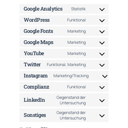
Google Analytics
Statistik
Consent
to
WordPress
Funktional
service
Consent
google-
to
Google Fonts
Marketing
analytics
service
Consent
wordpress
to
Google Maps
Marketing
service
Consent
google-
to
YouTube
Marketing
fonts
service
Consent
google-
to
Twitter
Funktional, Marketing
maps
service
Consent
youtube
to
Instagram
Marketing/Tracking
service
Consent
twitter
to
Complianz
Funktional
service
Consent
instagram
to
Gegenstand der
LinkedIn
service
Consent
Untersuchung
complianz
to
Gegenstand der
service
Sonstiges
Consent
Untersuchung
linkedin
to