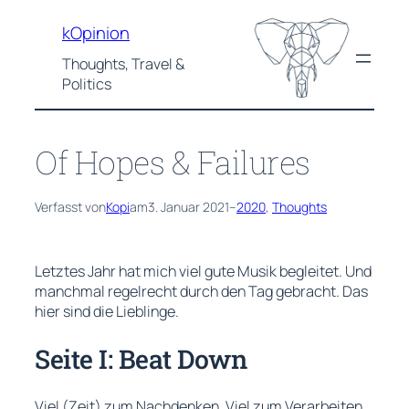
Zum
kOpinion
Inhalt
springen
Thoughts, Travel &
Politics
Of Hopes & Failures
Verfasst von
Kopi
am
3. Januar 2021
–
2020
, 
Thoughts
Letztes Jahr hat mich viel gute Musik begleitet. Und
manchmal regelrecht durch den Tag gebracht. Das
hier sind die Lieblinge.
Seite I: Beat Down
Viel (Zeit) zum Nachdenken. Viel zum Verarbeiten.