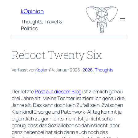
Zum
kOpinion
Inhalt
springen
Thoughts, Travel &
Politics
Reboot Twenty Six
Verfasst von
Kopi
am
14. Januar 2026
–
2026
, 
Thoughts
Der letzte
Post auf diesem Blog
ist ziemlich genau
drei Jahre alt. Meine Tochter ist ziemlich genau drei
Jahre alt. Das kann doch kein Zufall sein. Zwischen
Kleinkindfürsorge und Patchwork-Alltag kommt ja
eigentlich zu gar nichts mehr. Ist ja nicht schon
genug, dass das Sozialleben so dahinsiecht, aber
ganz nebenbei hat sich dann auch noch das