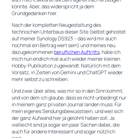
könnte. Aber, das widerspricht ja dem
Grundgedanken hier.
Nach der kompletten Neugestaltung des
technischen Unterbaus dieser Site (selbst gehostet
auf meiner Synology DS923 – das wird mir auch
nochmal ein Beitrag wert sein) und meines neu
dazugekommenen
beruflichen Auftritts
, habe ich
mich nun endlich mal auch wieder meiner kleinen
Hobby-Publikation zugewandt. Natürlich mit dem
Vorsatz, in Zeiten von Gemini und ChatGPT wieder
mehr selbst zu schreiben.
Und zwar über alles, was mir so in den Sinn kommt,
und von dem ich glaube, dass es nicht unbedingt nur
in meinem ganz privaten Journal landen muss. Für
mein eigenes Sendungsbewusstsein; und weil sich
der ganz Aufwand hier ja gelohnt haben soll. Ja
vielleicht sind ja sogar ein paar Sachen dabei, die
auch für andere Interessant und sogar nützlich