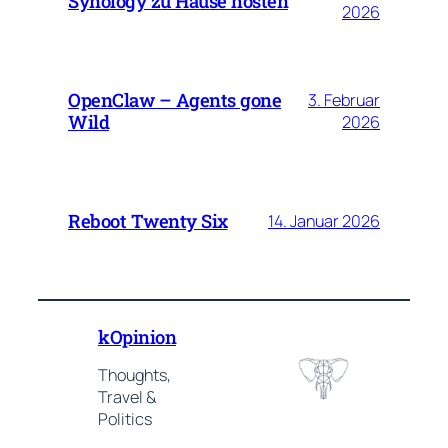
Synology zu Hause hosten
2026
OpenClaw – Agents gone
3. Februar
Wild
2026
Reboot Twenty Six
14. Januar 2026
kOpinion
Thoughts,
Travel &
Politics