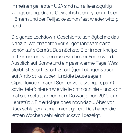
In meinen geliebten USA sind nun alle endgültig
völlig durchgedreht. Obwohl ich den Typen mit den
Hörnern und der Felljacke schon fast wieder witzig
fand.
Die ganze Lockdown-Geschichte schlägt ohne das
Nahziel Weihnachten vor Augen langsam ganz
schön auf’s Gemüt. Das nächste Bier in der Kneipe
mit Freunden ist genauso weit in der Ferne wie der
Ausblick auf Sonne und ein paar warme Tage. Was
bleibt ist Sport, Sport, Sport (geht übrigens auch
auf Antibiotika super! Und die Leute sagen
Ciprofloxacin
macht Sehnenverletzungen,
pah
!),
soviel telefonieren wie vielleicht noch nie – und sich
mal sich selbst annehmen. Da war ja nun 2020 ein
Lehrstück. Ein erfolgreiches noch dazu. Aber vor
Rückschlägen ist man nicht gefeit. Das haben die
letzen Wochen sehr eindrucksvoll gezeigt.