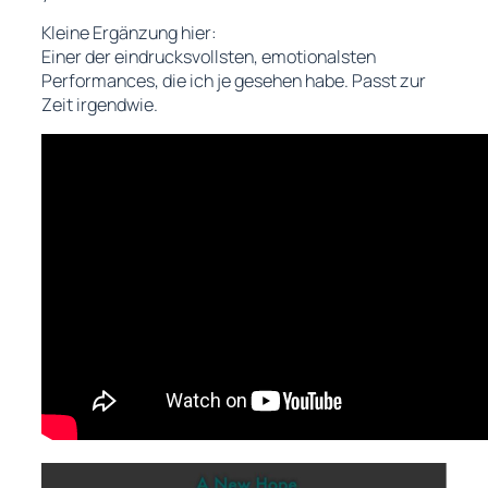
Kleine Ergänzung hier
:
Einer der eindrucksvollsten, emotionalsten
Performances, die ich je gesehen habe. Passt zur
Zeit irgendwie.