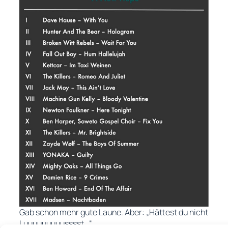
Gab schon mehr gute Laune. Aber: „Hättest du nicht
Luuuuuuuuusssst…“