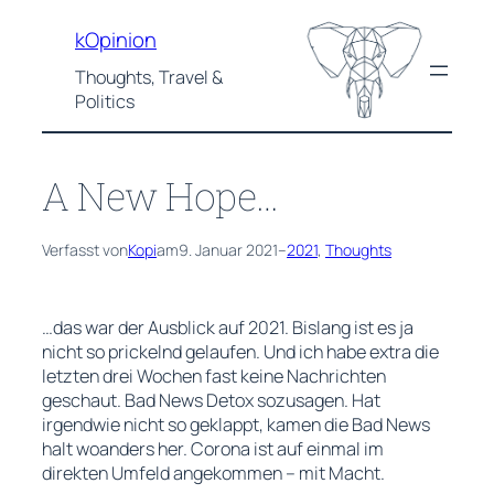
Zum
kOpinion
Inhalt
springen
Thoughts, Travel &
Politics
A New Hope…
Verfasst von
Kopi
am
9. Januar 2021
–
2021
, 
Thoughts
…das war der Ausblick auf 2021. Bislang ist es ja
nicht so prickelnd gelaufen. Und ich habe extra die
letzten drei Wochen fast keine Nachrichten
geschaut.
Bad News Detox
sozusagen. Hat
irgendwie nicht so geklappt, kamen die Bad News
halt woanders her. Corona ist auf einmal im
direkten Umfeld angekommen – mit Macht.