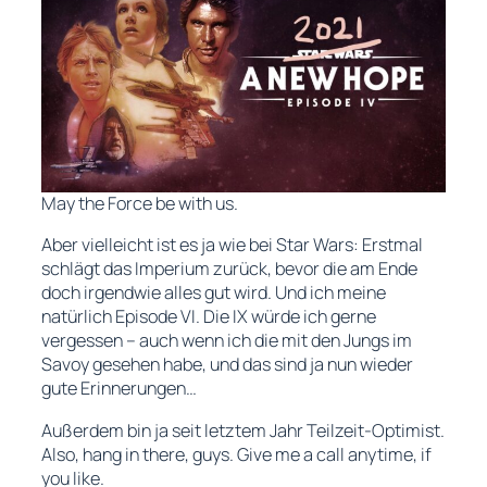
May the Force be with us.
Aber vielleicht ist es ja wie bei
Star Wars
: Erstmal
schlägt das Imperium zurück, bevor die am Ende
doch irgendwie alles gut wird. Und ich meine
natürlich Episode VI. Die IX würde ich gerne
vergessen – auch wenn ich die mit den Jungs im
Savoy gesehen habe, und das sind ja nun wieder
gute Erinnerungen…
Außerdem bin ja seit letztem Jahr Teilzeit-Optimist.
Also, hang in there, guys. Give me a call anytime, if
you like.