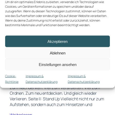
Um dir ein optimales Erlebnis zu bieten, verwende ich Technologien wie
Cookies, um Geräteinformationen zu speichern und/oder darauf
zuzugreifen. Wenn du diesen Technologien zustimmst, können wir Daten
wie das Surfverhalten oder eindeutige IDs auf dieser Website verarbeiten.
Wenn du deine Zustimmung nicht erteilst oder zurückziehst, können
bestimmte Merkmale und Funktionen beeinträchtigt werden.
Akzeptieren
Ablehnen
Of Hopes & Failures
Einstellungen ansehen
Letztes Jahr hat mich viel gute Musik begleitet. Und
manchmal regelrecht durch den Tag gebracht. Das
Cookie-
Impressum &
Impressum &
hier sind die Lieblinge. Seite I: Beat Down Viel (Zeit)
Richtlinie
Datenschutzerklärung
Datenschutzerklärung
zum Nachdenken. Viel zum Verarbeiten. Viel zum
Ordnen. Zum neu entdecken. Und gleich wieder
Verlieren. Seite II: Stand Up Vielleicht nicht nur zum
Aufstehen, sondern auch zum Hinsetzen und