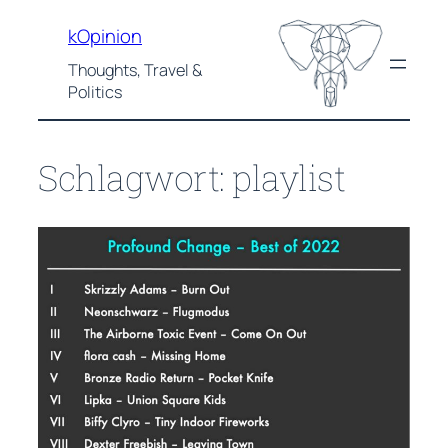
Zum
kOpinion
Inhalt
springen
Thoughts, Travel &
Politics
Schlagwort:
playlist