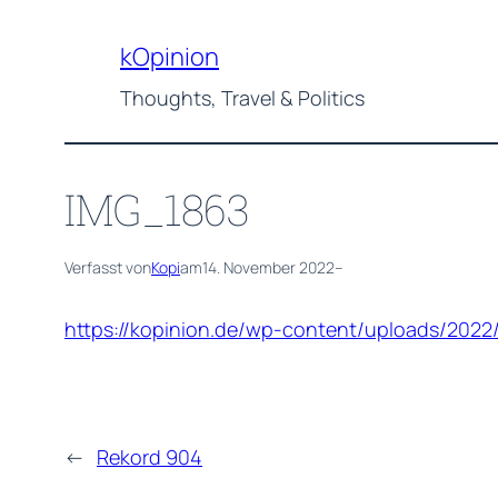
Zum
Inhalt
kOpinion
springen
Thoughts, Travel & Politics
IMG_1863
Verfasst von
Kopi
am
14. November 2022
–
https://kopinion.de/wp-content/uploads/2022
←
Rekord 904