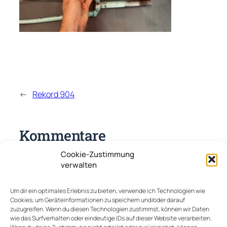
←
Rekord 904
Kommentare
Cookie-Zustimmung
Schreibe einen Kommentar
verwalten
Deine E-Mail-Adresse wird nicht veröffentlicht.
Um dir ein optimales Erlebnis zu bieten, verwende ich Technologien wie
Erforderliche Felder sind mit
*
markiert
Cookies, um Geräteinformationen zu speichern und/oder darauf
zuzugreifen. Wenn du diesen Technologien zustimmst, können wir Daten
Kommentar
*
wie das Surfverhalten oder eindeutige IDs auf dieser Website verarbeiten.
Wenn du deine Zustimmung nicht erteilst oder zurückziehst, können