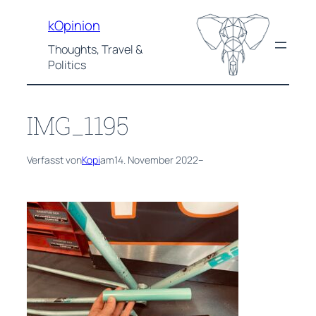
Zum
kOpinion
Inhalt
springen
Thoughts, Travel &
Politics
IMG_1195
Verfasst von
Kopi
am
14. November 2022
–