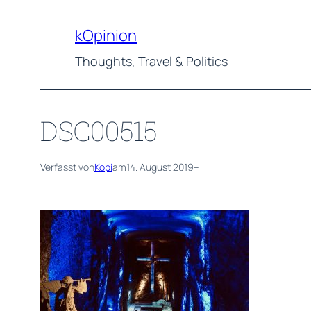
Zum
Inhalt
kOpinion
springen
Thoughts, Travel & Politics
DSC00515
Verfasst von
Kopi
am
14. August 2019
–