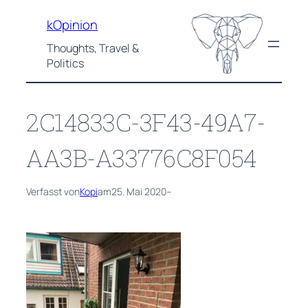
Zum
kOpinion
Inhalt
springen
Thoughts, Travel &
Politics
2C14833C-3F43-49A7-
AA3B-A33776C8F054
Verfasst von
Kopi
am
25. Mai 2020
–