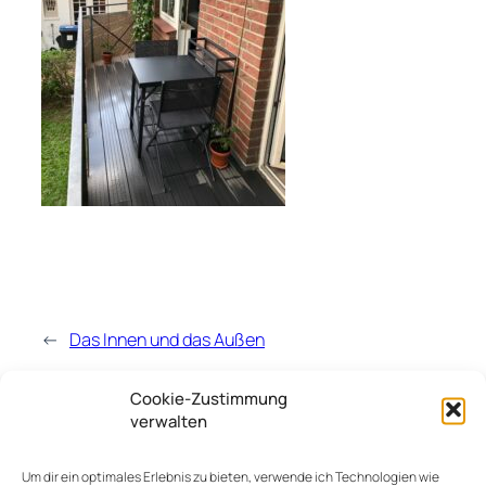
←
Das Innen und das Außen
Cookie-Zustimmung
Kommentare
verwalten
Um dir ein optimales Erlebnis zu bieten, verwende ich Technologien wie
Schreibe einen Kommentar