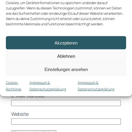
Cookies, um Geräteinformationen zu speichern und/oder darauf
zuzugreifen. Wenn du diesen Technologien zustimmst, können wir Daten
Deine E-Mail-Adresse wird nicht veröffentlicht.
wie das Surfverhalten oder eindeutige IDs auf dieser Website verarbeiten.
Erforderliche Felder sind mit
*
markiert
Wenn du deine Zustimmung nicht erteilst oder zurückziehst, können
bestimmte Merkmale und Funktionen beeinträchtigt werden.
Kommentar
*
Akzeptieren
Ablehnen
Einstellungen ansehen
Name
*
Cookie-
Impressum &
Impressum &
Richtlinie
Datenschutzerklärung
Datenschutzerklärung
E-Mail-Adresse
*
Website