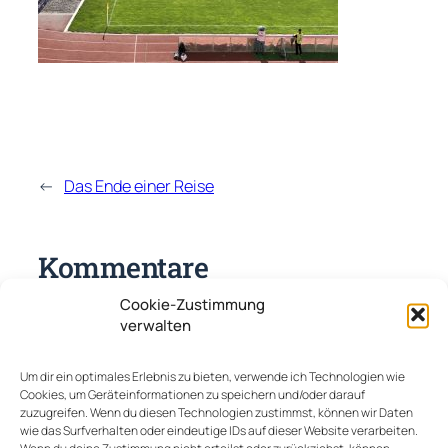
←
Das Ende einer Reise
Kommentare
Cookie-Zustimmung
Schreibe einen Kommentar
verwalten
Deine E-Mail-Adresse wird nicht veröffentlicht.
Um dir ein optimales Erlebnis zu bieten, verwende ich Technologien wie
Erforderliche Felder sind mit
*
markiert
Cookies, um Geräteinformationen zu speichern und/oder darauf
zuzugreifen. Wenn du diesen Technologien zustimmst, können wir Daten
Kommentar
*
wie das Surfverhalten oder eindeutige IDs auf dieser Website verarbeiten.
Wenn du deine Zustimmung nicht erteilst oder zurückziehst, können