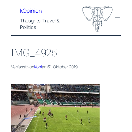
Zum
kOpinion
Inhalt
springen
Thoughts, Travel &
Politics
IMG_4925
Verfasst von
Kopi
am
31. Oktober 2019
–