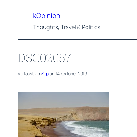
Zum
Inhalt
kOpinion
springen
Thoughts, Travel & Politics
DSC02057
Verfasst von
Kopi
am
14. Oktober 2019
–