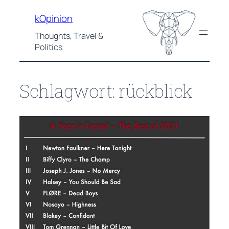
Zum
kOpinion
Inhalt
springen
Thoughts, Travel &
Politics
Schlagwort:
rückblick