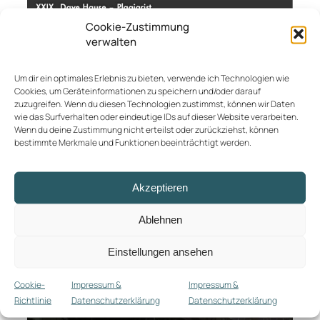
Cookie-Zustimmung
verwalten
A Year in Transit
Um dir ein optimales Erlebnis zu bieten, verwende ich Technologien wie
Cookies, um Geräteinformationen zu speichern und/oder darauf
So fühlt sich das an. Auf dem Weg von einem Punkt
zuzugreifen. Wenn du diesen Technologien zustimmst, können wir Daten
wie das Surfverhalten oder eindeutige IDs auf dieser Website verarbeiten.
zum anderen. Nicht ganz da, aber auch schon lange
Wenn du deine Zustimmung nicht erteilst oder zurückziehst, können
unterwegs. Anders lässt sich das abgelaufene Jahr
bestimmte Merkmale und Funktionen beeinträchtigt werden.
2021 nicht beschreiben. Aber immerhin doch auch
gut auf dem Weg. Fortschritte sind gemacht,
Veränderungen eingeleitet. Verrückt, dass es schon
Akzeptieren
das zweite Jahr dieser Pandemie ist. Verrückt auch,
Ablehnen
Weiterlesen…
Einstellungen ansehen
31. Dezember 2021
Cookie-
Impressum &
Impressum &
Richtlinie
Datenschutzerklärung
Datenschutzerklärung