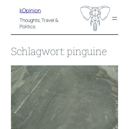
Zum
kOpinion
Inhalt
springen
Thoughts, Travel &
Politics
Schlagwort:
pinguine