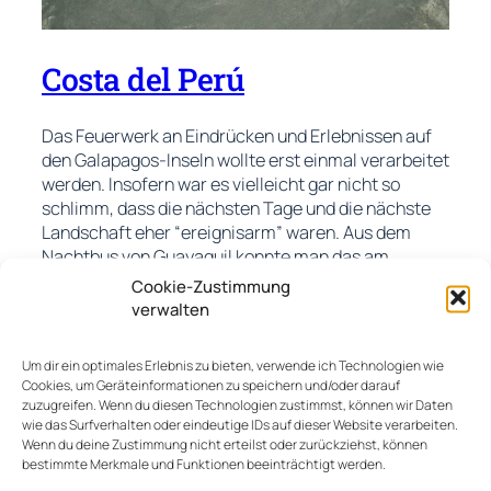
Costa del Perú
Das Feuerwerk an Eindrücken und Erlebnissen auf
den Galapagos-Inseln wollte erst einmal verarbeitet
werden. Insofern war es vielleicht gar nicht so
schlimm, dass die nächsten Tage und die nächste
Landschaft eher “ereignisarm” waren. Aus dem
Nachtbus von Guayaquil konnte man das am
nächsten morgen schon erahnen. Ein Blick aus dem
Cookie-Zustimmung
Fenster offenbarte eine karge, trockene,
verwalten
Weiterlesen…
Um dir ein optimales Erlebnis zu bieten, verwende ich Technologien wie
Cookies, um Geräteinformationen zu speichern und/oder darauf
14. Oktober 2019
zuzugreifen. Wenn du diesen Technologien zustimmst, können wir Daten
wie das Surfverhalten oder eindeutige IDs auf dieser Website verarbeiten.
Wenn du deine Zustimmung nicht erteilst oder zurückziehst, können
bestimmte Merkmale und Funktionen beeinträchtigt werden.