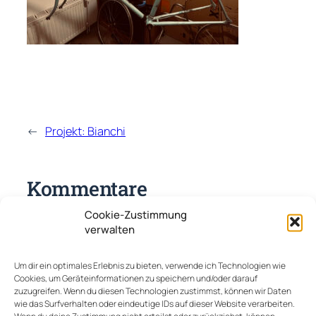
←
Projekt: Bianchi
Kommentare
Cookie-Zustimmung
Schreibe einen Kommentar
verwalten
Deine E-Mail-Adresse wird nicht veröffentlicht.
Um dir ein optimales Erlebnis zu bieten, verwende ich Technologien wie
Erforderliche Felder sind mit
*
markiert
Cookies, um Geräteinformationen zu speichern und/oder darauf
zuzugreifen. Wenn du diesen Technologien zustimmst, können wir Daten
Kommentar
*
wie das Surfverhalten oder eindeutige IDs auf dieser Website verarbeiten.
Wenn du deine Zustimmung nicht erteilst oder zurückziehst, können