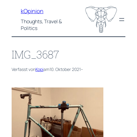
Zum
kOpinion
Inhalt
springen
Thoughts, Travel &
Politics
IMG_3687
Verfasst von
Kopi
am
10. Oktober 2021
–