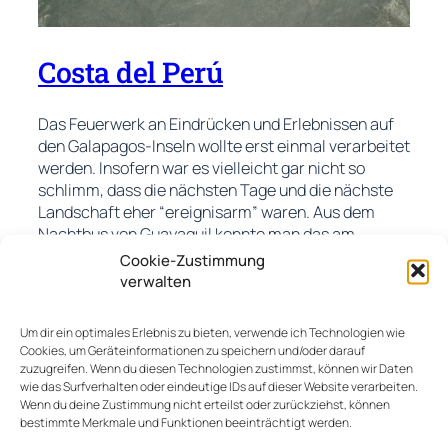
Costa del Perú
Das Feuerwerk an Eindrücken und Erlebnissen auf
den Galapagos-Inseln wollte erst einmal verarbeitet
werden. Insofern war es vielleicht gar nicht so
schlimm, dass die nächsten Tage und die nächste
Landschaft eher “ereignisarm” waren. Aus dem
Nachtbus von Guayaquil konnte man das am
nächsten morgen schon erahnen. Ein Blick aus dem
Cookie-Zustimmung
Fenster offenbarte eine karge, trockene,
verwalten
Weiterlesen…
Um dir ein optimales Erlebnis zu bieten, verwende ich Technologien wie
Cookies, um Geräteinformationen zu speichern und/oder darauf
14. Oktober 2019
zuzugreifen. Wenn du diesen Technologien zustimmst, können wir Daten
wie das Surfverhalten oder eindeutige IDs auf dieser Website verarbeiten.
Wenn du deine Zustimmung nicht erteilst oder zurückziehst, können
bestimmte Merkmale und Funktionen beeinträchtigt werden.