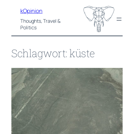
Zum
kOpinion
Inhalt
springen
Thoughts, Travel &
Politics
Schlagwort:
küste