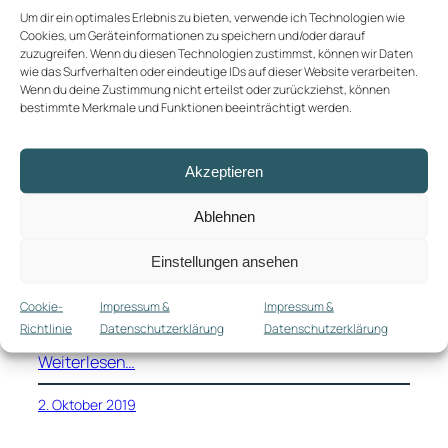
Um dir ein optimales Erlebnis zu bieten, verwende ich Technologien wie
Cookies, um Geräteinformationen zu speichern und/oder darauf
zuzugreifen. Wenn du diesen Technologien zustimmst, können wir Daten
wie das Surfverhalten oder eindeutige IDs auf dieser Website verarbeiten.
Wenn du deine Zustimmung nicht erteilst oder zurückziehst, können
Paradies auf Erden –
bestimmte Merkmale und Funktionen beeinträchtigt werden.
Galapagos
Akzeptieren
Inhalt Wir fliegen da jetzt hin! Was und wo ist das
nochmal? Wie bereist man Galapagos? Eine
Ablehnen
Kreuzfahrt die ist lustig… Auf eigene Faust Fazit Die
Galapagos-Inseln. Man hat davon schon mal gehört.
Einstellungen ansehen
Auch, dass es etwas besonderes sein muss wegen
der Landschaft, der Lage mitten im Ozean und vor
Cookie-
Impressum &
Impressum &
allem der Tiere. Aber es
Richtlinie
Datenschutzerklärung
Datenschutzerklärung
Weiterlesen…
2. Oktober 2019