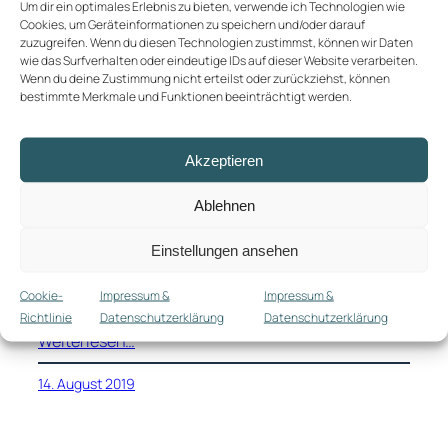
Um dir ein optimales Erlebnis zu bieten, verwende ich Technologien wie
Cookies, um Geräteinformationen zu speichern und/oder darauf
zuzugreifen. Wenn du diesen Technologien zustimmst, können wir Daten
wie das Surfverhalten oder eindeutige IDs auf dieser Website verarbeiten.
Opportunity to (not) do
Wenn du deine Zustimmung nicht erteilst oder zurückziehst, können
bestimmte Merkmale und Funktionen beeinträchtigt werden.
Hat sich eigentlich schon mal jemand ernsthaft
Gedanken darüber gemacht, wie
Akzeptieren
Flugbuchungsseiten wir Opodo.de oder Fluege.de
funktionieren? Oder besser gesagt, wie sie heute
Ablehnen
noch funktionieren können und was ihre
Daseinsberechtigung ist? In den letzten Tagen war
Einstellungen ansehen
ich dazu gewissermaßen gezwungen, denn Sabrina
kam in Bogotá nicht wie geplant am 05.08. an,
Cookie-
Impressum &
Impressum &
sondern erst einen Tag
Richtlinie
Datenschutzerklärung
Datenschutzerklärung
Weiterlesen…
14. August 2019