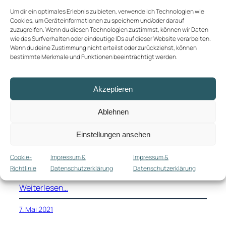
Um dir ein optimales Erlebnis zu bieten, verwende ich Technologien wie
Cookies, um Geräteinformationen zu speichern und/oder darauf
zuzugreifen. Wenn du diesen Technologien zustimmst, können wir Daten
wie das Surfverhalten oder eindeutige IDs auf dieser Website verarbeiten.
Bye Bye Benz
Wenn du deine Zustimmung nicht erteilst oder zurückziehst, können
bestimmte Merkmale und Funktionen beeinträchtigt werden.
Gestern habe ich nach fünfeinhalb Jahren und
knapp einhundertachttausend Kilometern auf dem
Akzeptieren
Fahrersitz mein Auto verkauft. Das beste,
zuverlässigste Auto der Welt. Bye bye, Benz.
Ablehnen
Abschied vom C200 CDI Sportcoupé. Ich will nicht
soweit gehen zu sagen, dass es einen allegorischen
Einstellungen ansehen
Bogen spannt zu meinem Abschied von Mercedes-
Benz als Arbeitgeber, Stuttgart und Schwaben. Die
Cookie-
Impressum &
Impressum &
Gründe
Richtlinie
Datenschutzerklärung
Datenschutzerklärung
Weiterlesen…
7. Mai 2021