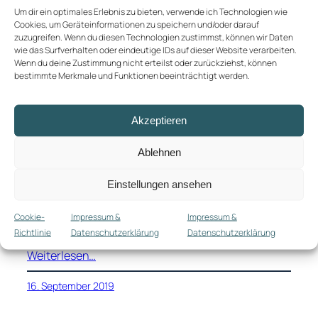
Um dir ein optimales Erlebnis zu bieten, verwende ich Technologien wie
Cookies, um Geräteinformationen zu speichern und/oder darauf
Vom Hochland an die
zuzugreifen. Wenn du diesen Technologien zustimmst, können wir Daten
wie das Surfverhalten oder eindeutige IDs auf dieser Website verarbeiten.
Pazifikküste
Wenn du deine Zustimmung nicht erteilst oder zurückziehst, können
bestimmte Merkmale und Funktionen beeinträchtigt werden.
So schön die Eindrücke von Medellín auch gewesen
waren, so sehr freuten wir uns doch auf unseren
Akzeptieren
etwas ländlicheren nächsten Stop, das kleine
Städtchen Salento im kolumbianischen
Ablehnen
“Kaffeedreieck”. Für die etwas über 200 Kilometer
nach Armenia brauchte der Überlandbus etwa
Einstellungen ansehen
sieben Stunden. Sieben Stunden, in den eigentlich
kein Straßenabschnitt so richtig gerade sein
Cookie-
Impressum &
Impressum &
mochte, sehr
Richtlinie
Datenschutzerklärung
Datenschutzerklärung
Weiterlesen…
16. September 2019