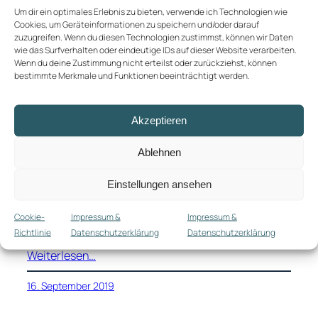
Um dir ein optimales Erlebnis zu bieten, verwende ich Technologien wie
Cookies, um Geräteinformationen zu speichern und/oder darauf
Vom Hochland an die
zuzugreifen. Wenn du diesen Technologien zustimmst, können wir Daten
wie das Surfverhalten oder eindeutige IDs auf dieser Website verarbeiten.
Pazifikküste
Wenn du deine Zustimmung nicht erteilst oder zurückziehst, können
bestimmte Merkmale und Funktionen beeinträchtigt werden.
So schön die Eindrücke von Medellín auch gewesen
waren, so sehr freuten wir uns doch auf unseren
Akzeptieren
etwas ländlicheren nächsten Stop, das kleine
Städtchen Salento im kolumbianischen
Ablehnen
“Kaffeedreieck”. Für die etwas über 200 Kilometer
nach Armenia brauchte der Überlandbus etwa
Einstellungen ansehen
sieben Stunden. Sieben Stunden, in den eigentlich
kein Straßenabschnitt so richtig gerade sein
Cookie-
Impressum &
Impressum &
mochte, sehr
Richtlinie
Datenschutzerklärung
Datenschutzerklärung
Weiterlesen…
16. September 2019