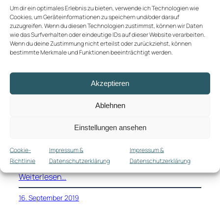
Um dir ein optimales Erlebnis zu bieten, verwende ich Technologien wie
Cookies, um Geräteinformationen zu speichern und/oder darauf
Vom Hochland an die
zuzugreifen. Wenn du diesen Technologien zustimmst, können wir Daten
wie das Surfverhalten oder eindeutige IDs auf dieser Website verarbeiten.
Pazifikküste
Wenn du deine Zustimmung nicht erteilst oder zurückziehst, können
bestimmte Merkmale und Funktionen beeinträchtigt werden.
So schön die Eindrücke von Medellín auch gewesen
waren, so sehr freuten wir uns doch auf unseren
Akzeptieren
etwas ländlicheren nächsten Stop, das kleine
Städtchen Salento im kolumbianischen
Ablehnen
“Kaffeedreieck”. Für die etwas über 200 Kilometer
nach Armenia brauchte der Überlandbus etwa
Einstellungen ansehen
sieben Stunden. Sieben Stunden, in den eigentlich
kein Straßenabschnitt so richtig gerade sein
Cookie-
Impressum &
Impressum &
mochte, sehr
Richtlinie
Datenschutzerklärung
Datenschutzerklärung
Weiterlesen…
16. September 2019